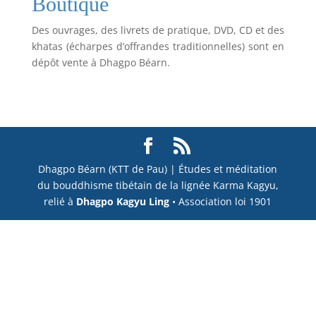
Boutique
Des ouvrages, des livrets de pratique, DVD, CD et des
khatas (écharpes d’offrandes traditionnelles) sont en
dépôt vente à Dhagpo Béarn.
Dhagpo Béarn (KTT de Pau) | Études et méditation
du bouddhisme tibétain de la lignée Karma Kagyu,
relié à
Dhagpo Kagyu Ling
• Association loi 1901