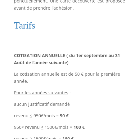
ponctuellement. Une carte découverte est proposée
avant de prendre l’adhésion.
Tarifs
COTISATION ANNUELLE ( du 1er septembre au 31
Août de l’année suivante)
La cotisation annuelle est de 50 € pour la première
année.
Pour les années suivantes
:
aucun justificatif demandé
revenu
<
950€/mois
=
50 €
950< revenu
<
1500€/mois
=
100 €
revenu > 1500€/mois
=
160 €